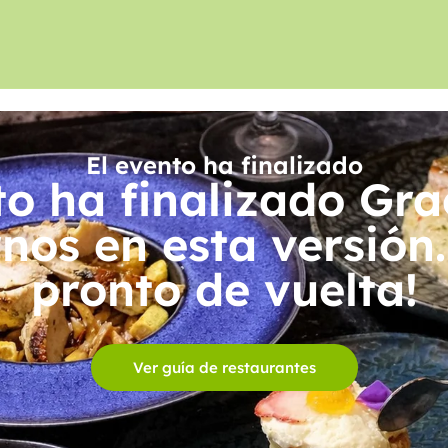
El evento ha finalizado
to ha finalizado Gra
os en esta versión.
pronto de vuelta!
Ver guía de restaurantes