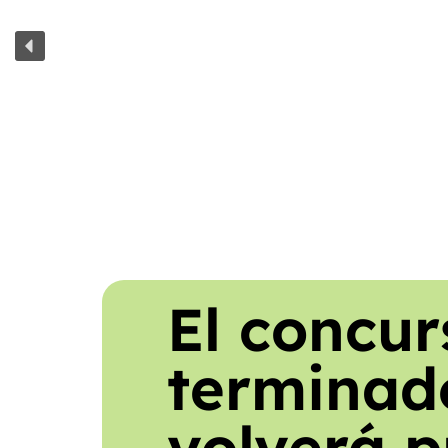
El concur
terminad
volverá p