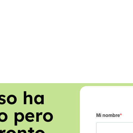
so ha
o pero
ronto.