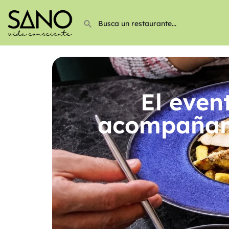
El even
acompañarn